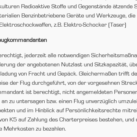
uskulturen Radioaktive Stoffe und Gegenstände ätzende 
rialien Benzinbetriebene Geräte und Werkzeuge, die 
 Elektroschockwaffen, z.B. Elektro-Schocker (Taser)
gzeugkommandanten
chtigt, jederzeit alle notwendigen Sicherheitsmaßnahm
erung der angebotenen Nutzlast und Sitzkapazität, üb
ntladung von Fracht und Gepäck. Gleichermaßen trifft
ise der Flug durchgeführt, von der vorgesehnen Stre
ndant ist berechtigt, nicht angemeldeten Personen 
an zu untersagen bzw. einen Flug unverzüglich umzulei
ekten und im Hinblick auf Persönlichkeitsrechte mitre
von K5 auf Zahlung des Charterpreises bestehen, und de
e Mehrkosten zu bezahlen.