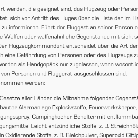
rt werden, die geeignet sind, das Flugzeug oder Perso
chtet, sich vor Antritt des Fluges über die Liste der 
u informieren. Führt der Fluggast an seiner Person 
e Waffen oder waffenähnliche Gegenstände mit sich, so
r Flugzeugkommandant entscheidet über die Art der B
 eine Gefährdung von Personen oder des Flugzeugs zu
werden als Handgepäck nur zugelassen, wenn wesentli
von Personen und Fluggerät ausgeschlossen sind.
genommen werden:
e Gesetze aller Länder die Mitnahme folgender Gegen
bauter Alarmanlage Explosivstoffe, Feuerwerkskörper,
digungsspray, Campingkocher Behälter mit entflammbare
ungsmittel Leicht entzündliche Stoffe, z. B. Streichhö
xidierende Stoffe, z. B. Bleichpulver, Superoxid Gifti